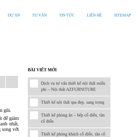
DỰ ÁN
TƯ VẤN
TIN TỨC
LIÊN HỆ
SITEMAP
BÀI VIẾT MỚI
Dịch vụ tư vấn thiết kế nội thất miễn
phí – Nội thất AZFURNITURE
Thiết kế nội thất spa đẹp, sang trọng
n gũi.
Thiết kế phòng ăn – bếp cổ điển, tân
ất để giảm
cổ điển
hanh nhất,
g song với
Thiết kế phòng khách cổ điển, tân cổ