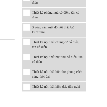
điển
Thiết kế phòng ngủ cổ điển, tân cổ
điển
Xưởng sản xuất đồ nội thất AZ
Furniture
Thiết kế nội thất chung cư cổ điển,
tân cổ điển
Thiết kế nội thất biệt thự cổ điển, tân
cổ điển
Thiết kế nội thất biệt thự phong cách
cùng thời đại
Thiết kế nội thất hiện đại, tiện nghi