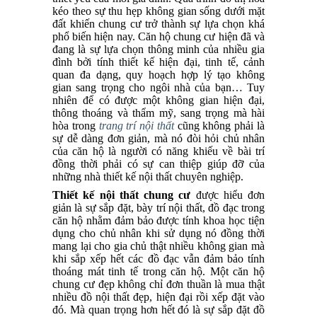
kéo theo sự thu hẹp không gian sống dưới mặt
đất khiến chung cư trở thành sự lựa chọn khá
phổ biến hiện nay. Căn hộ chung cư hiện đã và
đang là sự lựa chọn thông minh của nhiều gia
đình bởi tính thiết kế hiện đại, tinh tế, cảnh
quan đa dạng, quy hoạch hợp lý tạo không
gian sang trọng cho ngôi nhà của bạn… Tuy
nhiên để có được một không gian hiện đại,
thông thoáng và thẩm mỹ, sang trọng mà hài
hòa trong
trang trí nội thất
cũng không phải là
sự dễ dàng đơn giản, mà nó đòi hỏi chủ nhân
của căn hộ là người có năng khiếu về bài trí
đồng thời phải có sự can thiệp giúp đỡ của
những nhà thiết kế nội thất chuyên nghiệp.
Thiết kế nội thất chung cư
được hiểu đơn
giản là sự sắp đặt, bày trí nội thất, đồ đạc trong
căn hộ nhằm đảm bảo được tính khoa học tiện
dụng cho chủ nhân khi sử dụng nó đồng thời
mang lại cho gia chủ thật nhiều không gian mà
khi sắp xếp hết các đồ đạc vẫn đảm bảo tính
thoáng mát tinh tế trong căn hộ. Một căn hộ
chung cư đẹp không chỉ đơn thuần là mua thật
nhiều đồ nội thất đẹp, hiện đại rồi xếp đặt vào
đó. Mà quan trọng hơn hết đó là sự sắp đặt đồ