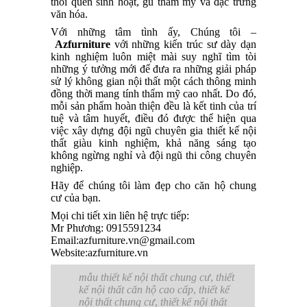
thói quen sinh hoạt, gu thẩm mỹ và đặc trưng
văn hóa.
Với những tâm tình ấy, Chúng tôi –
Azfurniture
với những kiến trúc sư dày dạn
kinh nghiệm luôn miệt mài suy nghĩ tìm tòi
những ý tưởng mới để đưa ra những giải pháp
sử lý không gian nội thất một cách thông minh
đồng thời mang tính thẩm mỹ cao nhất. Do đó,
mỗi sản phẩm hoàn thiện đều là kết tinh của trí
tuệ và tâm huyết, điều đó được thể hiện qua
việc xây dựng đội ngũ chuyên gia thiết kế nội
thất giàu kinh nghiệm, khả năng sáng tạo
không ngừng nghỉ và đội ngũ thi công chuyên
nghiệp.
Hãy để chúng tôi làm đẹp cho căn hộ chung
cư của bạn.
Mọi chi tiết xin liên hệ trực tiếp:
Mr Phương: 0915591234
Email:azfurniture.vn@gmail.com
Website:azfurniture.vn
mẫu thiết kế nội thất chung cư
,
thiết
kế nội thất căn hộ cao cấp
,
thiết kế
nội thất chung cư
,
thiết kế nội thất