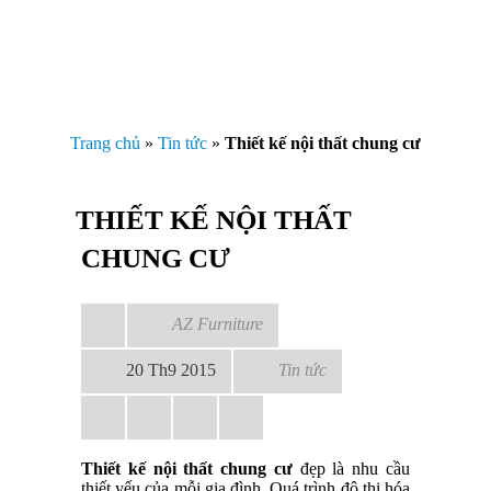
Trang chủ
»
Tin tức
»
Thiết kế nội thất chung cư
THIẾT KẾ NỘI THẤT
CHUNG CƯ
AZ Furniture
20 Th9 2015
Tin tức
Thiết kế nội thất chung cư
đẹp là nhu cầu
thiết yếu của mỗi gia đình. Quá trình đô thị hóa