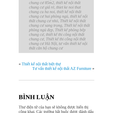
chung cư 85m2
,
thiết kế nội thất
chung cư giá rẻ
,
thiet ke noi that
chung cu ha noi
,
thiết kế nội thất
chung cư hai phòng ngủ
,
thiết kế nội
thất chung cư nhỏ
,
Thiết kế nội thất
chung cư sang trọng
,
Thiết kế nội thất
phòng ngủ đẹp
,
Thiết kế phòng bếp
chung cư
,
thiết kế thi công nội thất
chung cư
,
Thiết kế thi công nội thất
chung cư Hà Nội
,
tư vấn thiết kế nội
thất căn hộ chung cư
«
Thiết kế nội thất biệt thự
Tư vấn thiết kế nội thất AZ Furniture
»
BÌNH LUẬN
Thư điện tử của bạn sẽ không được hiển thị
công khai.
Các trường bắt buộc được đánh dấu